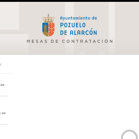
S
 de
a de