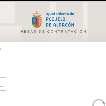
S
nes.