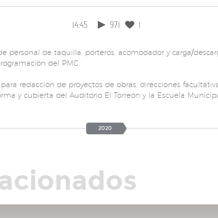
14:45
971
1
de personal de taquilla, porteros, acomodador y carga/descarg
programación del PMC.
 para redacción de proyectos de obras, direcciones facultativ
orma y cubierta del Auditorio El Torreón y la Escuela Munici
2020
lacionados