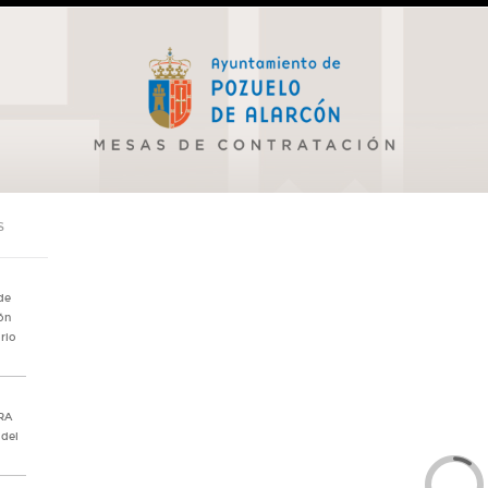
S
de
ón
rio
IRA
 del