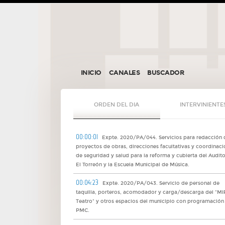
INICIO
CANALES
BUSCADOR
ORDEN DEL DIA
INTERVINIENTE
00:00:01
Expte. 2020/PA/044. Servicios para redacción 
proyectos de obras, direcciones facultativas y coordinaci
de seguridad y salud para la reforma y cubierta del Audito
El Torreón y la Escuela Municipal de Música.
00:04:23
Expte. 2020/PA/043. Servicio de personal de
taquilla, porteros, acomodador y carga/descarga del "M
Teatro" y otros espacios del municipio con programación
PMC.